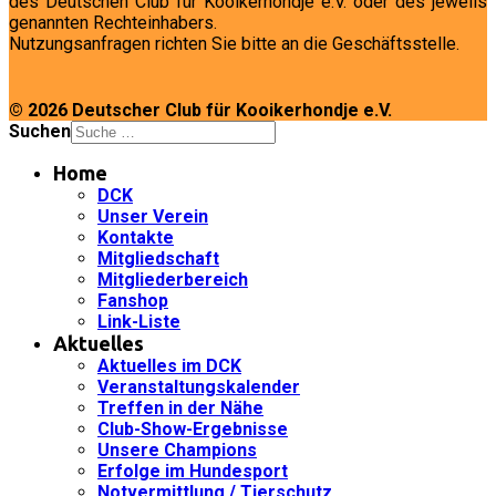
des Deutschen Club für Kooikerhondje e.V. oder des jeweils
genannten Rechteinhabers.
Nutzungsanfragen richten Sie bitte an die Geschäftsstelle.
© 2026 Deutscher Club für Kooikerhondje e.V.
Suchen
Home
DCK
Unser Verein
Kontakte
Mitgliedschaft
Mitgliederbereich
Fanshop
Link-Liste
Aktuelles
Aktuelles im DCK
Veranstaltungskalender
Treffen in der Nähe
Club-Show-Ergebnisse
Unsere Champions
Erfolge im Hundesport
Notvermittlung / Tierschutz