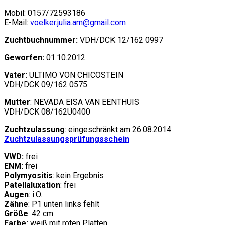
Mobil: 0157/72593186
E-Mail:
voelker.julia.am@gmail.com
Zuchtbuchnummer:
VDH/DCK 12/162 0997
Geworfen:
01.10.2012
Vater:
ULTIMO VON CHICOSTEIN
VDH/DCK 09/162 0575
Mutter
: NEVADA EISA VAN EENTHUIS
VDH/DCK 08/162Ü0400
Zuchtzulassung
: eingeschränkt am 26.08.2014
Zuchtzulassungsprüfungsschein
VWD:
frei
ENM:
frei
Polymyositis
: kein Ergebnis
Patellaluxation
: frei
Augen
: i.O.
Zähne
: P1 unten links fehlt
Größe
: 42 cm
Farbe:
weiß mit roten Platten