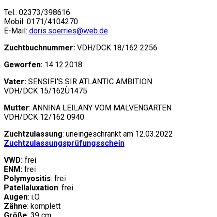
Tel.: 02373/398616
Mobil: 0171/4104270
E-Mail:
doris.soerries@web.de
Zuchtbuchnummer:
VDH/DCK 18/162 2256
Geworfen:
14.12.2018
Vater:
SENSIFI‘S SIR ATLANTIC AMBITION
VDH/DCK 15/162Ü1475
Mutter
: ANNINA LEILANY VOM MALVENGARTEN
VDH/DCK 12/162 0940
Zuchtzulassung
: uneingeschränkt am
12.03.2022
Zuchtzulassungsprüfungsschein
VWD:
frei
ENM:
frei
Polymyositis
: frei
Patellaluxation
: frei
Augen
: i.O.
Zähne
: komplett
Größe
: 39 cm