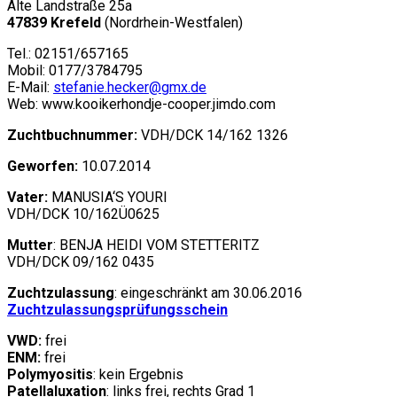
Alte Landstraße 25a
47839 Krefeld
(
Nordrhein-Westfalen
)
Tel.: 02151/657165
Mobil: 0177/3784795
E-Mail:
stefanie.hecker@gmx.de
Web: www.kooikerhondje-cooper.jimdo.com
Zuchtbuchnummer:
VDH/DCK 14/162 1326
Geworfen:
10.07.2014
Vater:
MANUSIA‘S YOURI
VDH/DCK 10/162Ü0625
Mutter
: BENJA HEIDI VOM STETTERITZ
VDH/DCK 09/162 0435
Zuchtzulassung
: eingeschränkt am 30.06.2016
Zuchtzulassungsprüfungsschein
VWD:
frei
ENM:
frei
Polymyositis
: kein Ergebnis
Patellaluxation
: links frei, rechts Grad 1