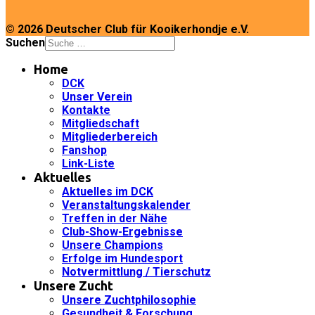
© 2026 Deutscher Club für Kooikerhondje e.V.
Suchen
Home
DCK
Unser Verein
Kontakte
Mitgliedschaft
Mitgliederbereich
Fanshop
Link-Liste
Aktuelles
Aktuelles im DCK
Veranstaltungskalender
Treffen in der Nähe
Club-Show-Ergebnisse
Unsere Champions
Erfolge im Hundesport
Notvermittlung / Tierschutz
Unsere Zucht
Unsere Zuchtphilosophie
Gesundheit & Forschung