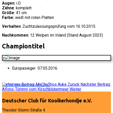
Augen
: i.O.
Zähne
: komplett
Größe
: 41 cm
Farbe:
weiß mit roten Platten
Verhalten
: Zuchtzulassungsprüfung vom 16.10.2015
Nachkommen
: 12 Welpen im Inland (Stand August 2023)
Championtitel
+
Europasieger 07.05.2016
Vorheriger Beitrag: MaChyThos Auke
Zurück
Nächster Beitrag:
Alfons-Tommy vom Kirschblütenmeer
Weiter
Deutscher Club für Kooikerhondje e.V.
Theodor-Storm-Straße 4