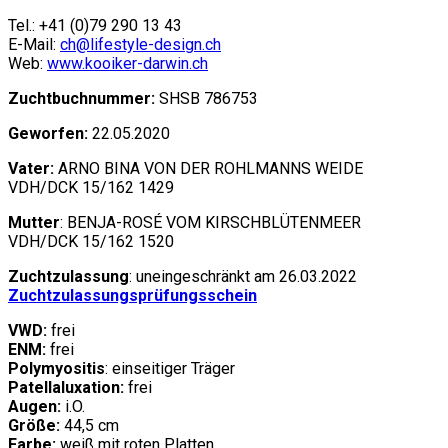
Tel.: +41 (0)79 290 13 43
E-Mail:
ch@lifestyle-design.ch
Web:
www.kooiker-darwin.ch
Zuchtbuchnummer:
SHSB 786753
Geworfen:
22.05.2020
Vater:
ARNO BINA VON DER ROHLMANNS WEIDE
VDH/DCK 15/162 1429
Mutter
: BENJA-ROSÉ VOM KIRSCHBLÜTENMEER
VDH/DCK 15/162 1520
Zuchtzulassung
: uneingeschränkt am 26.03.2022
Zuchtzulassungsprüfungsschein
VWD:
frei
ENM:
frei
Polymyositis
: einseitiger Träger
Patellaluxation:
frei
Augen:
i.O.
Größe:
44,5 cm
Farbe:
weiß mit roten Platten