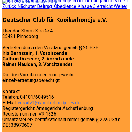
Vorheriger Beitrag: Kooikerhondje in der Rettungshundearbeit
Zurück
Nächster Beitrag: Obedience Klasse 3 erreicht
Weiter
Deutscher Club für Kooikerhondje e.V.
Theodor-Storm-Straße 4
25421 Pinneberg
Vertreten durch den Vorstand gemäß § 26 BGB:
Iris Bernstein, 1. Vorsitzende
Cathrin Dressler, 2. Vorsitzende
Rainer Haulsen, 3. Vorsitzender
Die drei Vorsitzenden sind jeweils
einzelvertretungsberechtigt.
Kontakt
Telefon: 04101/6049516
E-Mail:
vorsitz1@kooikerhondje-ev.de
Registergericht: Amtsgericht Aschaffenburg
Registernummer: VR 1326
Umsatzsteuer-Identifikationsnummer gemäß § 27a UStG:
DE338970607