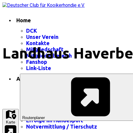
Home
DCK
Unser Verein
Kontakte
Landhaus Haverbe
Mitgliedschaft
Mitgliederbereich
Fanshop
Link-Liste
Aktuelles
Aktuelles im DCK
Veranstaltungskalender
Treffen in der Nähe
Club-Show-Ergebnisse
Unsere Champions
Routenplaner
Erfolge im Hundesport
Karte
Notvermittlung / Tierschutz