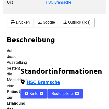
Ort
HSC Bramsche
Drucken
Google
Outlook (.ics)
Beschreibung
Auf
dieser
Ausstellung
besteht
Standortinformationen
die
Möglichkeit,
HSC Bramsche
eine
Phänotyperfassung
Karte
Routenplaner
zur
Erlangung