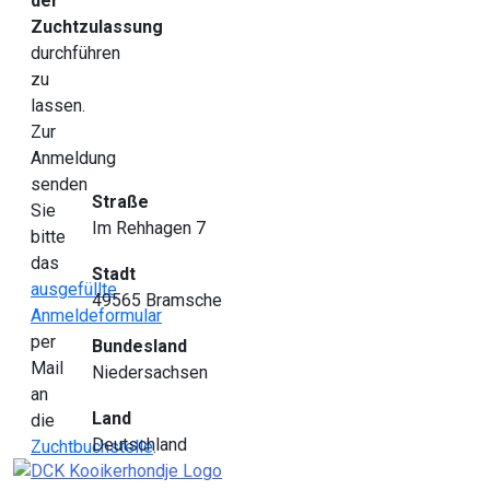
der
Zuchtzulassung
durchführen
zu
lassen.
Zur
Anmeldung
senden
Straße
Sie
Im Rehhagen 7
bitte
das
Stadt
ausgefüllte
49565 Bramsche
Anmeldeformular
per
Bundesland
Mail
Niedersachsen
an
Land
die
Deutschland
Zuchtbuchstelle
.