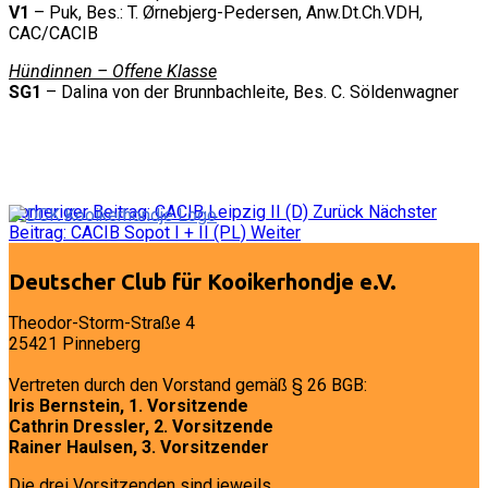
V1
– Puk, Bes.: T. Ørnebjerg-Pedersen, Anw.Dt.Ch.VDH,
CAC/CACIB
Hündinnen – Offene Klasse
SG1
– Dalina von der Brunnbachleite, Bes. C. Söldenwagner
Vorheriger Beitrag: CACIB Leipzig II (D)
Zurück
Nächster
Beitrag: CACIB Sopot I + II (PL)
Weiter
Deutscher Club für Kooikerhondje e.V.
Theodor-Storm-Straße 4
25421 Pinneberg
Vertreten durch den Vorstand gemäß § 26 BGB:
Iris Bernstein, 1. Vorsitzende
Cathrin Dressler, 2. Vorsitzende
Rainer Haulsen, 3. Vorsitzender
Die drei Vorsitzenden sind jeweils