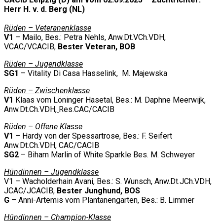
Herr H. v. d. Berg (NL)
Rüden – Veteranenklasse
V1
– Mailo, Bes.: Petra Nehls, Anw.Dt.VCh.VDH,
VCAC/VCACIB,
Bester Veteran, BOB
Rüden – Jugendklasse
SG1
– Vitality Di Casa Hasselink, M. Majewska
Rüden – Zwischenklasse
V1
Klaas vom Löninger Hasetal, Bes.: M. Daphne Meerwijk,
Anw.Dt.Ch.VDH
,
Res.CAC/CACIB
Rüden – Offene Klasse
V1
– Hardy von der Spessartrose, Bes.: F. Seifert
Anw.Dt.Ch.VDH, CAC/CACIB
SG2
– Biham Marlin of White Sparkle Bes. M. Schweyer
Hündinnen – Jugendklasse
V1 – Wacholderhain Avani, Bes.: S. Wunsch, Anw.Dt.JCh.VDH,
JCAC/JCACIB,
Bester Junghund, BOS
G
– Anni-Artemis vom Plantanengarten, Bes.: B. Limmer
Hündinnen – Champion-Klasse