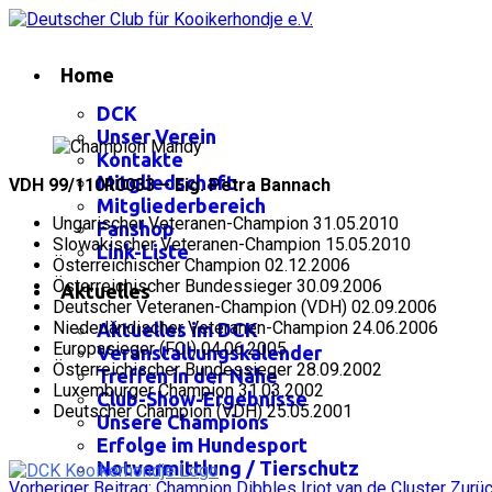
Home
DCK
Unser Verein
Kontakte
Mitgliedschaft
VDH 99/110R0033 – Eig. Petra Bannach
Mitgliederbereich
Ungarischer Veteranen-Champion 31.05.2010
Fanshop
Slowakischer Veteranen-Champion 15.05.2010
Link-Liste
Österreichischer Champion 02.12.2006
Österreichischer Bundessieger 30.09.2006
Aktuelles
Deutscher Veteranen-Champion (VDH) 02.09.2006
Niederländischer Veteranen-Champion 24.06.2006
Aktuelles im DCK
Europasieger (FCI) 04.06.2005
Veranstaltungskalender
Österreichischer Bundessieger 28.09.2002
Treffen in der Nähe
Luxemburger Champion 31.03.2002
Club-Show-Ergebnisse
Deutscher Champion (VDH) 25.05.2001
Unsere Champions
Erfolge im Hundesport
Notvermittlung / Tierschutz
Vorheriger Beitrag: Champion Dibbles Iriot van de Cluster
Zurü