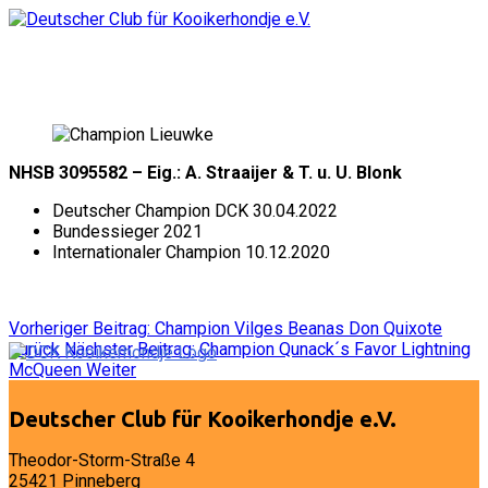
NHSB 3095582 – Eig.: A. Straaijer & T. u. U. Blonk
Deutscher Champion DCK 30.04.2022
Bundessieger 2021
Internationaler Champion 10.12.2020
Vorheriger Beitrag: Champion Vilges Beanas Don Quixote
Zurück
Nächster Beitrag: Champion Qunack´s Favor Lightning
McQueen
Weiter
Deutscher Club für Kooikerhondje e.V.
Theodor-Storm-Straße 4
25421 Pinneberg