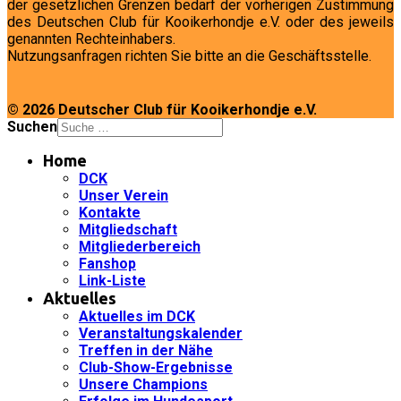
der gesetzlichen Grenzen bedarf der vorherigen Zustimmung
des Deutschen Club für Kooikerhondje e.V. oder des jeweils
genannten Rechteinhabers.
Nutzungsanfragen richten Sie bitte an die Geschäftsstelle.
© 2026 Deutscher Club für Kooikerhondje e.V.
Suchen
Home
DCK
Unser Verein
Kontakte
Mitgliedschaft
Mitgliederbereich
Fanshop
Link-Liste
Aktuelles
Aktuelles im DCK
Veranstaltungskalender
Treffen in der Nähe
Club-Show-Ergebnisse
Unsere Champions