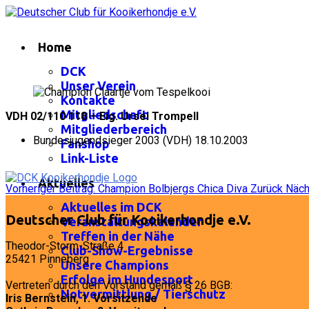
Home
DCK
Unser Verein
Kontakte
Mitgliedschaft
VDH 02/110 118 – Eig. Ursel Trompell
Mitgliederbereich
Bundesjugendsieger 2003 (VDH) 18.10.2003
Fanshop
Link-Liste
Aktuelles
Vorheriger Beitrag: Champion Bolbjergs Chica Diva
Zurück
Näch
Aktuelles im DCK
Deutscher Club für Kooikerhondje e.V.
Veranstaltungskalender
Treffen in der Nähe
Theodor-Storm-Straße 4
Club-Show-Ergebnisse
25421 Pinneberg
Unsere Champions
Erfolge im Hundesport
Vertreten durch den Vorstand gemäß § 26 BGB:
Notvermittlung / Tierschutz
Iris Bernstein, 1. Vorsitzende