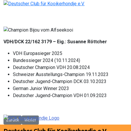
VDH/DCK 22/162 3179 – Eig.: Susanne Röttcher
VDH Europasieger 2025
Bundessieger 2024 (10.11.2024)
Deutscher Champion VDH 20.08.2024
Schweizer Ausstellungs-Champion 19.11.2023
Deutscher Jugend-Champion DCK 03.10.2023
German Junior Winner 2023
Deutscher Jugend-Champion VDH 01.09.2023
Vorheriger Beitrag: Champion Rose’s Free Spirit v.d. Toetesteijn
Nächster Beitrag: Champion Kelvin v.d. Jack Bulls Hoeve
Zurück
Weiter
Deutscher Club für Kooikerhondje e.V.