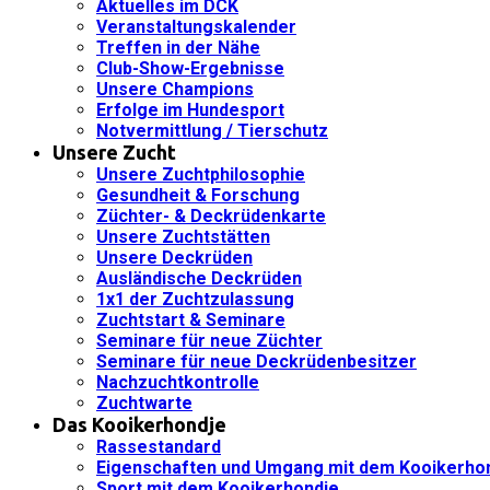
Aktuelles im DCK
Veranstaltungskalender
Treffen in der Nähe
Club-Show-Ergebnisse
Unsere Champions
Erfolge im Hundesport
Notvermittlung / Tierschutz
Unsere Zucht
Unsere Zuchtphilosophie
Gesundheit & Forschung
Züchter- & Deckrüdenkarte
Unsere Zuchtstätten
Unsere Deckrüden
Ausländische Deckrüden
1x1 der Zuchtzulassung
Zuchtstart & Seminare
Seminare für neue Züchter
Seminare für neue Deckrüdenbesitzer
Nachzuchtkontrolle
Zuchtwarte
Das Kooikerhondje
Rassestandard
Eigenschaften und Umgang mit dem Kooikerho
Sport mit dem Kooikerhondje