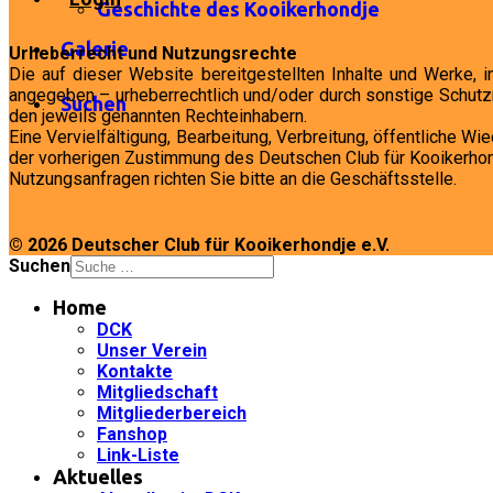
Geschichte des Kooikerhondje
Galerie
Urheberrecht und Nutzungsrechte
Die auf dieser Website bereitgestellten Inhalte und Werke, 
angegeben – urheberrechtlich und/oder durch sonstige Schutzr
Suchen
den jeweils genannten Rechteinhabern.
Eine Vervielfältigung, Bearbeitung, Verbreitung, öffentliche 
der vorherigen Zustimmung des Deutschen Club für Kooikerhond
Nutzungsanfragen richten Sie bitte an die Geschäftsstelle.
© 2026 Deutscher Club für Kooikerhondje e.V.
Suchen
Home
DCK
Unser Verein
Kontakte
Mitgliedschaft
Mitgliederbereich
Fanshop
Link-Liste
Aktuelles