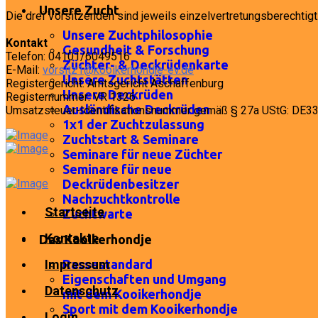
Unsere Zucht
Die drei Vorsitzenden sind jeweils einzelvertretungsberechtigt
Unsere Zuchtphilosophie
Kontakt
Gesundheit & Forschung
Telefon: 04101/6049516
Züchter- & Deckrüdenkarte
E-Mail:
vorsitz1@kooikerhondje-ev.de
Unsere Zuchtstätten
Registergericht: Amtsgericht Aschaffenburg
Unsere Deckrüden
Registernummer: VR 1326
Ausländische Deckrüden
Umsatzsteuer-Identifikationsnummer gemäß § 27a UStG: DE
1x1 der Zuchtzulassung
Zuchtstart & Seminare
Seminare für neue Züchter
Seminare für neue
Deckrüdenbesitzer
Nachzuchtkontrolle
Startseite
Zuchtwarte
Kontakte
Das Kooikerhondje
Impressum
Rassestandard
Eigenschaften und Umgang
Datenschutz
mit dem Kooikerhondje
Sport mit dem Kooikerhondje
Login