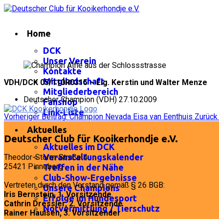
Home
DCK
Unser Verein
Kontakte
Mitgliedschaft
VDH/DCK 05/110R0315 – Eig. Kerstin und Walter Menze
Mitgliederbereich
Deutscher Champion (VDH) 27.10.2009
Fanshop
Link-Liste
Vorheriger Beitrag: Champion Nevada Eisa van Eenthuis
Zurück
Aktuelles
Deutscher Club für Kooikerhondje e.V.
Aktuelles im DCK
Veranstaltungskalender
Theodor-Storm-Straße 4
25421 Pinneberg
Treffen in der Nähe
Club-Show-Ergebnisse
Vertreten durch den Vorstand gemäß § 26 BGB:
Unsere Champions
Iris Bernstein, 1. Vorsitzende
Erfolge im Hundesport
Cathrin Dressler, 2. Vorsitzende
Notvermittlung / Tierschutz
Rainer Haulsen, 3. Vorsitzender