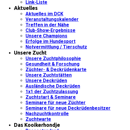
Link-Liste
Aktuelles
Aktuelles im DCK
Veranstaltungskalender
Treffen in der Nähe
Club-Show-Ergebnisse
Unsere Champions
Erfolge im Hundesport
Notvermittlung / Tierschutz
Unsere Zucht
Unsere Zuchtphilosophie
Gesundheit & Forschung
Züchter- & Deckrüdenkarte
Unsere Zuchtstätten
Unsere Deckrüden
Ausländische Deckrüden
1x1 der Zuchtzulassung
Zuchtstart & Seminare
Seminare für neue Züchter
Seminare für neue Deckrüdenbesitzer
Nachzuchtkontrolle
Zuchtwarte
Das Kooikerhondje